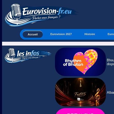
Eurovision 2027
Histoire
Euro
Accueil
Bhou
disp
Alba