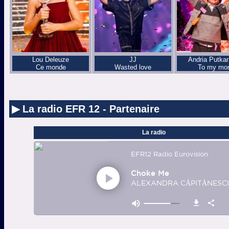
Lou Deleuze
JJ
Andria Putka
Ce monde
Wasted love
To my mo
▶ La radio EFR 12 - Partenaire
La radio